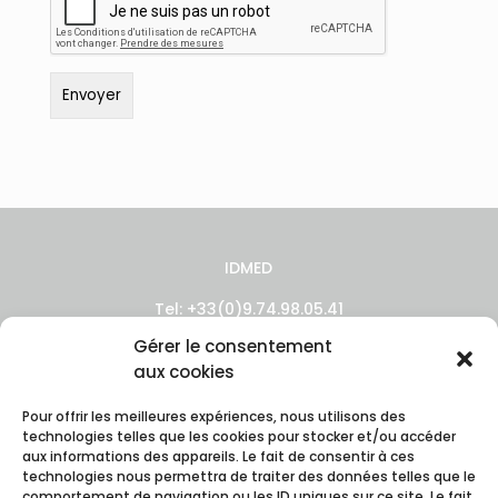
IDMED
Tel: +33(0)9.74.98.05.41
Gérer le consentement
aux cookies
Pour offrir les meilleures expériences, nous utilisons des
technologies telles que les cookies pour stocker et/ou accéder
aux informations des appareils. Le fait de consentir à ces
technologies nous permettra de traiter des données telles que le
comportement de navigation ou les ID uniques sur ce site. Le fait